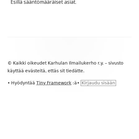
Esillä sääntömääräiset asiat.
Alapalkin
sisältö
© Kaikki oikeudet Karhulan Ilmailukerho r.y. – sivusto
käyttää evästeitä, ettäs sit tiedätte.
•
Hyödyntää
Tiny Framework
:ä
•
Kirjaudu sisään