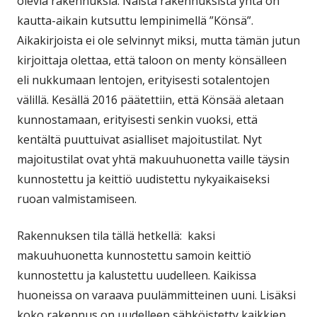
olevia rakennuksia. Näistä rakennuksista yhtä on
kautta-aikain kutsuttu lempinimellä ”Könsä”.
Aikakirjoista ei ole selvinnyt miksi, mutta tämän jutun
kirjoittaja olettaa, että taloon on menty könsälleen
eli nukkumaan lentojen, erityisesti sotalentojen
välillä. Kesällä 2016 päätettiin, että Könsää aletaan
kunnostamaan, erityisesti senkin vuoksi, että
kentältä puuttuivat asialliset majoitustilat. Nyt
majoitustilat ovat yhtä makuuhuonetta vaille täysin
kunnostettu ja keittiö uudistettu nykyaikaiseksi
ruoan valmistamiseen.
Rakennuksen tila tällä hetkellä: kaksi
makuuhuonetta kunnostettu samoin keittiö
kunnostettu ja kalustettu uudelleen. Kaikissa
huoneissa on varaava puulämmitteinen uuni. Lisäksi
koko rakennus on uudelleen sähköistetty kaikkien