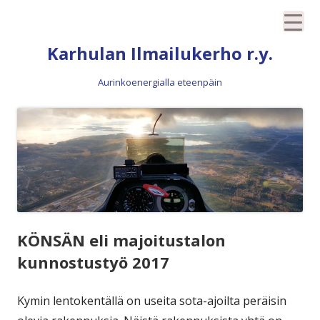
Siirry
Karhulan Ilmailukerho r.y.
sisältöön
Aurinkoenergialla eteenpäin
KÖNSÄN eli majoitustalon
kunnostustyö 2017
Kymin lentokentällä on useita sota-ajoilta peräisin