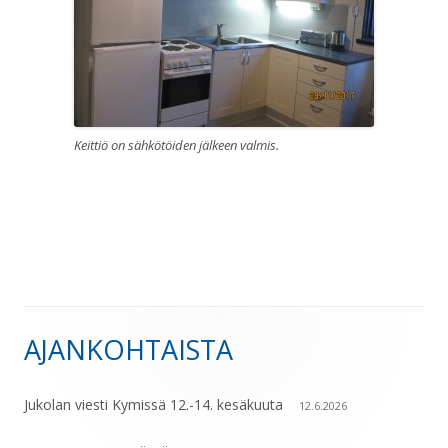
Keittiö on sähkötöiden jälkeen valmis.
AJANKOHTAISTA
Sivupalkki
Jukolan viesti Kymissä 12.-14. kesäkuuta
12.6.2026