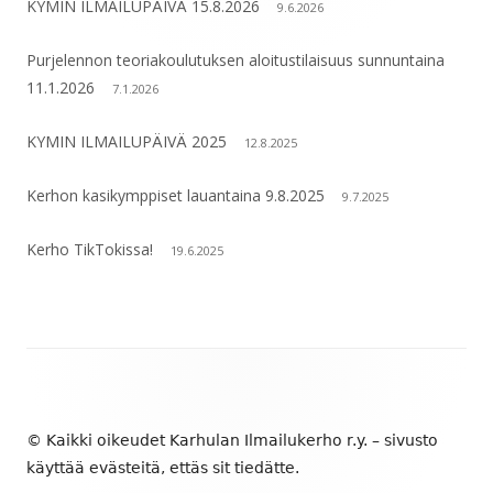
KYMIN ILMAILUPÄIVÄ 15.8.2026
9.6.2026
Purjelennon teoriakoulutuksen aloitustilaisuus sunnuntaina
11.1.2026
7.1.2026
KYMIN ILMAILUPÄIVÄ 2025
12.8.2025
Kerhon kasikymppiset lauantaina 9.8.2025
9.7.2025
Kerho TikTokissa!
19.6.2025
Alapalkin
sisältö
© Kaikki oikeudet Karhulan Ilmailukerho r.y. – sivusto
käyttää evästeitä, ettäs sit tiedätte.