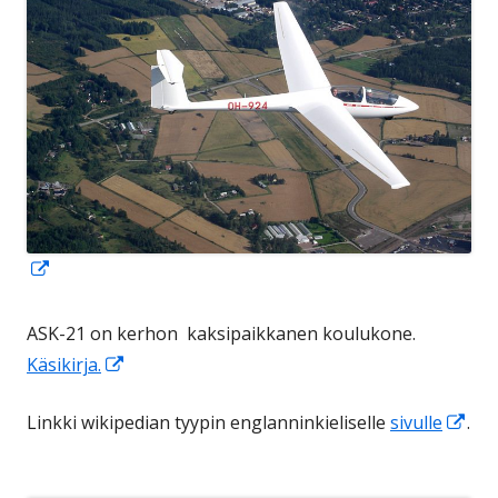
Avautuu
uuteen
ikkunaan
ASK-21 on kerhon kaksipaikkanen koulukone.
Avautuu
Käsikirja.
uuteen
Ava
Linkki wikipedian tyypin englanninkieliselle
sivulle
.
ikkunaan
uut
ikk