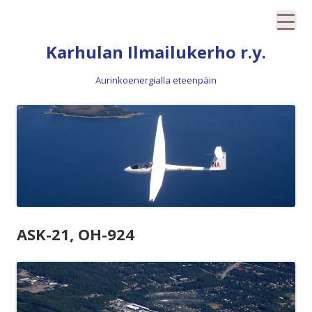
Siirry
Karhulan Ilmailukerho r.y.
sisältöön
Aurinkoenergialla eteenpäin
ASK-21, OH-924