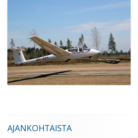
AJANKOHTAISTA
Sivupalkki