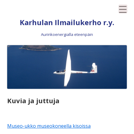
Siirry
Karhulan Ilmailukerho r.y.
sisältöön
Aurinkoenergialla eteenpäin
Kuvia ja juttuja
Museo-ukko museokoneella kisoissa