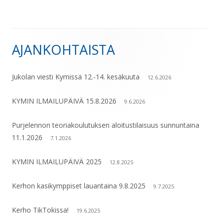
AJANKOHTAISTA
Sivupalkki
Jukolan viesti Kymissä 12.-14. kesäkuuta
12.6.2026
KYMIN ILMAILUPÄIVÄ 15.8.2026
9.6.2026
Purjelennon teoriakoulutuksen aloitustilaisuus sunnuntaina
11.1.2026
7.1.2026
KYMIN ILMAILUPÄIVÄ 2025
12.8.2025
Kerhon kasikymppiset lauantaina 9.8.2025
9.7.2025
Kerho TikTokissa!
19.6.2025