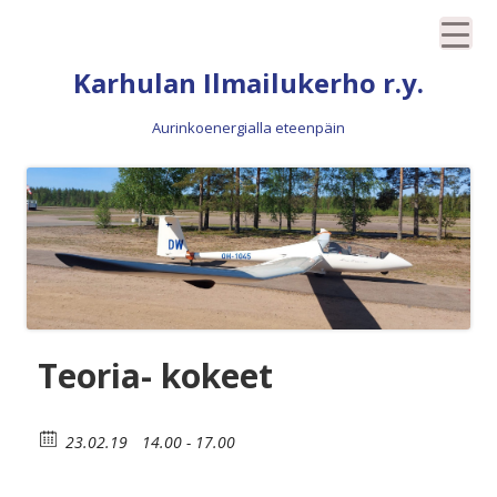
Siirry
Karhulan Ilmailukerho r.y.
sisältöön
Aurinkoenergialla eteenpäin
Teoria- kokeet
23.02.19
14.00 - 17.00