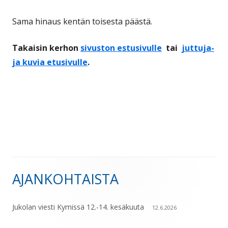
Sama hinaus kentän toisesta päästä.
Takaisin kerhon
sivuston estusivulle
tai
juttuja-
ja kuvia etusivulle
.
AJANKOHTAISTA
Sivupalkki
Jukolan viesti Kymissä 12.-14. kesäkuuta
12.6.2026