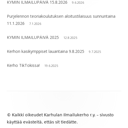
KYMIN ILMAILUPÄIVÄ 15.8.2026
9.6.2026
Purjelennon teoriakoulutuksen aloitustilaisuus sunnuntaina
11.1.2026
7.1.2026
KYMIN ILMAILUPÄIVÄ 2025
12.8.2025
Kerhon kasikymppiset lauantaina 9.8.2025
9.7.2025
Kerho TikTokissa!
19.6.2025
Alapalkin
sisältö
© Kaikki oikeudet Karhulan Ilmailukerho r.y. – sivusto
käyttää evästeitä, ettäs sit tiedätte.