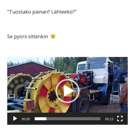
"Tuostako painan? Lähteekö?"
Se pyörii sittenkin
Videotoistin
00:00
00:13