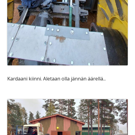
Kardaani kiinni. Aletaan olla jännän äärellä...