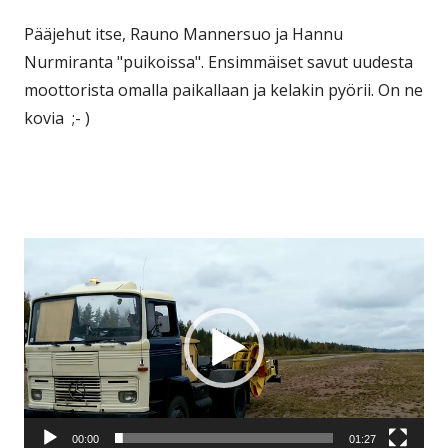
Pääjehut itse, Rauno Mannersuo ja Hannu
Nurmiranta "puikoissa". Ensimmäiset savut uudesta
moottorista omalla paikallaan ja kelakin pyörii. On ne
kovia ;- )
Videotoistin
00:00
01:27