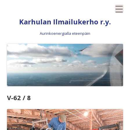
Siirry
Karhulan Ilmailukerho r.y.
sisältöön
Aurinkoenergialla eteenpäin
V-62 / 8