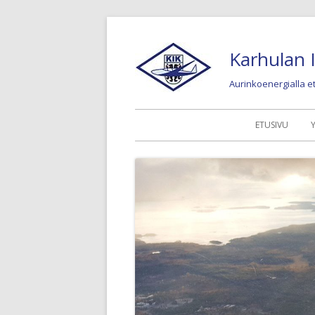
Siirry
sisältöön
Karhulan I
Aurinkoenergialla 
Ensisijainen
ETUSIVU
valikko