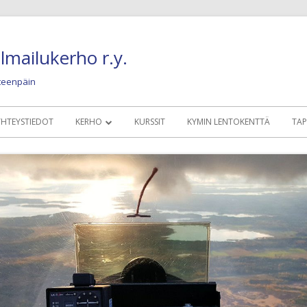
lmailukerho r.y.
eteenpäin
YHTEYSTIEDOT
KERHO
KURSSIT
KYMIN LENTOKENTTÄ
TA
MÄÄRÄYKSET, SÄÄNNÖT, OHJEET
KERHOLAISILLE
KALUSTO
NYKYINEN LENTO
KUVIA JA JUTTUJA
OLDIES BUT GOLD
HISTORIAA JA NOSTALGIAA
KONEET 1945 – 19
HYÖTYLINKIT
KONEET 1960 – 19