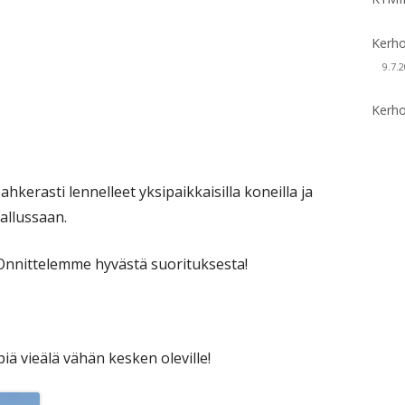
Kerho
9.7.
Kerho
t ahkerasti lennelleet yksipaikkaisilla koneilla ja
allussaan.
- Onnittelemme hyvästä suorituksesta!
iä vieälä vähän kesken oleville!