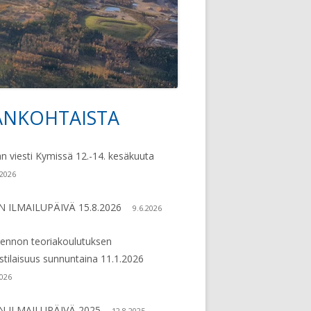
79
ANKOHTAISTA
vupalkki
an viesti Kymissä 12.-14. kesäkuuta
.2026
N ILMAILUPÄIVÄ 15.8.2026
9.6.2026
lennon teoriakoulutuksen
ustilaisuus sunnuntaina 11.1.2026
2026
N ILMAILUPÄIVÄ 2025
12.8.2025