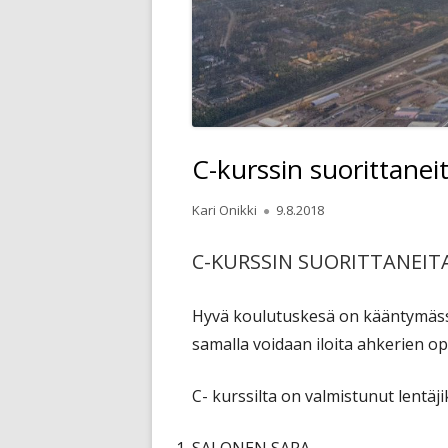
C-kurssin suorittanei
Kirjoittaja
Julkaistu
Kari Onikki
9.8.2018
C-KURSSIN SUORITTANEITA
Hyvä koulutuskesä on kääntymässä
samalla voidaan iloita ahkerien op
C- kurssilta on valmistunut lentäjik