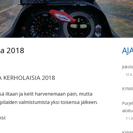
KONEET 1970 – 19
KONEET 1980 –
ta 2018
AJ
Si
Jukol
12.6
 KERHOLAISIA 2018
KYMI
 iltaan ja kelit harvenemaan päin, mutta
pilaiden valmistumista yksi toisensa jälkeen.
Purje
aloit
si:
7.1.
KYMI