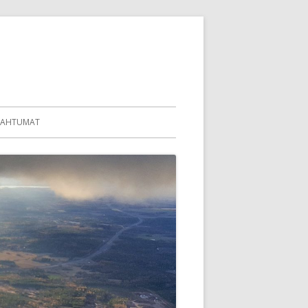
PAHTUMAT
KALUSTO
IES
59
69