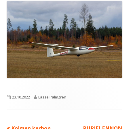
Julkaistu
Kirjoittaja
23.10.2022
Lasse Palmgren
Edellinen:
Seuraava:
Kolmen kerhon
PURJELENNON