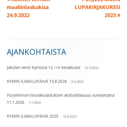
Artikkelien
maaliinlaskukisa
LUPAKIRJAKURSSI
selaus
24.9.2022
2023
AJANKOHTAISTA
Sivupalkki
Jukolan viesti Kymissä 12.-14. kesäkuuta
12.6.2026
KYMIN ILMAILUPÄIVÄ 15.8.2026
9.6.2026
Purjelennon teoriakoulutuksen aloitustilaisuus sunnuntaina
11.1.2026
7.1.2026
KYMIN ILMAILUPÄIVÄ 2025
12.8.2025