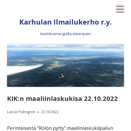
Siirry
Karhulan Ilmailukerho r.y.
sisältöön
Aurinkoenergialla eteenpäin
KIK:n maaliinlaskukisa 22.10.2022
Kirjoittaja
Julkaistu
Lasse Palmgren
23.10.2022
Perinteisestä "Rölön pytty" maaliinlaskukilpailun