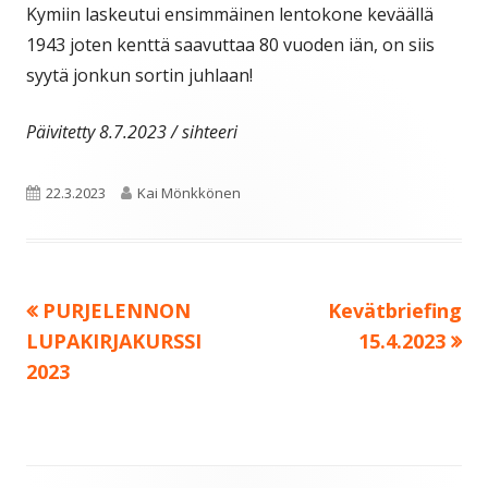
Kymiin laskeutui ensimmäinen lentokone keväällä
1943 joten kenttä saavuttaa 80 vuoden iän, on siis
syytä jonkun sortin juhlaan!
Päivitetty 8.7.2023 / sihteeri
Julkaistu
Kirjoittaja
22.3.2023
Kai Mönkkönen
Edellinen:
Seuraava:
PURJELENNON
Kevätbriefing
Artikkelien
LUPAKIRJAKURSSI
15.4.2023
selaus
2023