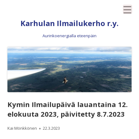
Siirry
Karhulan Ilmailukerho r.y.
sisältöön
Aurinkoenergialla eteenpäin
Kymin Ilmailupäivä lauantaina 12.
elokuuta 2023, päivitetty 8.7.2023
Kirjoittaja
Julkaistu
Kai Mönkkönen
22.3.2023