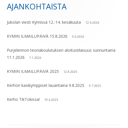
AJANKOHTAISTA
Sivupalkki
Jukolan viesti Kymissä 12.-14. kesäkuuta
12.6.2026
KYMIN ILMAILUPÄIVÄ 15.8.2026
9.6.2026
Purjelennon teoriakoulutuksen aloitustilaisuus sunnuntaina
11.1.2026
7.1.2026
KYMIN ILMAILUPÄIVÄ 2025
12.8.2025
Kerhon kasikymppiset lauantaina 9.8.2025
9.7.2025
Kerho TikTokissa!
19.6.2025