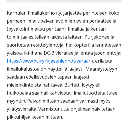
Karhulan Ilmailukerho r.y. järjestää perinteisen koko
perheen ilmailupäivän avoimien ovien periaatteella
(pysäköintimaksu peritään). Ilmailua ja kentän
toimintaa esitellään laidasta laitaan. Purjekoneella
suoritetaan esittelylentoja, helikopterilla lennätetään
yleisöä, iki-ihana DC-3 vierailee ja lentää jäsenlentoja:
https://www.dc-ry.fi/jasenlennot/varaa/
), erilaista
ilmailukalustoa on näytteillä laajasti. Maanäyttelyyn
saadaan edellisvuosien tapaan laajasti
mielenkiintoista nähtävää. Buffetti löytyy eli
huikopalaa saa hallikahviosta. Ilmailutuotteita tulee
myyntiin. Päivän mittaan saadaan varmasti myös
yllätysvieraita. Varmistunutta ohjelmaa päivitetään
pikkuhiljaa kesän mittaan.