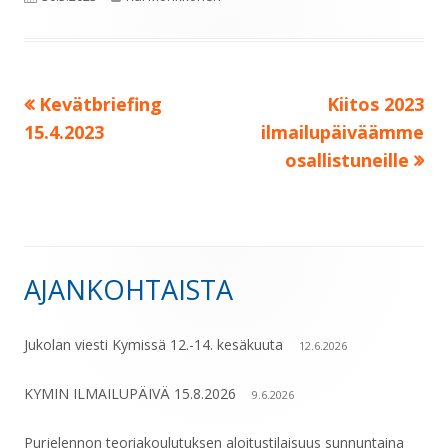
Edellinen:
Seuraava:
Kevätbriefing
Kiitos 2023
Artikkelien
15.4.2023
ilmailupäiväämme
selaus
osallistuneille
AJANKOHTAISTA
Sivupalkki
Jukolan viesti Kymissä 12.-14. kesäkuuta
12.6.2026
KYMIN ILMAILUPÄIVÄ 15.8.2026
9.6.2026
Purjelennon teoriakoulutuksen aloitustilaisuus sunnuntaina