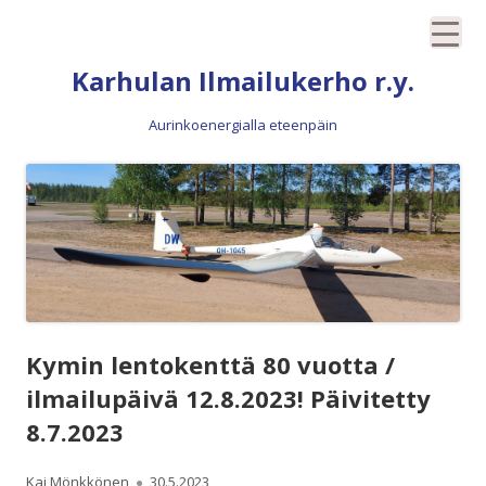
Siirry
Karhulan Ilmailukerho r.y.
sisältöön
Aurinkoenergialla eteenpäin
Kymin lentokenttä 80 vuotta /
ilmailupäivä 12.8.2023! Päivitetty
8.7.2023
Kirjoittaja
Julkaistu
Kai Mönkkönen
30.5.2023