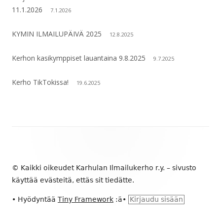
11.1.2026
7.1.2026
KYMIN ILMAILUPÄIVÄ 2025
12.8.2025
Kerhon kasikymppiset lauantaina 9.8.2025
9.7.2025
Kerho TikTokissa!
19.6.2025
Alapalkin
sisältö
© Kaikki oikeudet Karhulan Ilmailukerho r.y. – sivusto
käyttää evästeitä, ettäs sit tiedätte.
•
Hyödyntää
Tiny Framework
:ä
•
Kirjaudu sisään