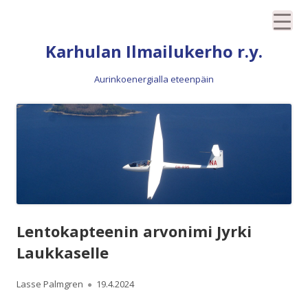
Siirry
Karhulan Ilmailukerho r.y.
sisältöön
Aurinkoenergialla eteenpäin
Lentokapteenin arvonimi Jyrki
Laukkaselle
Kirjoittaja
Julkaistu
Lasse Palmgren
19.4.2024