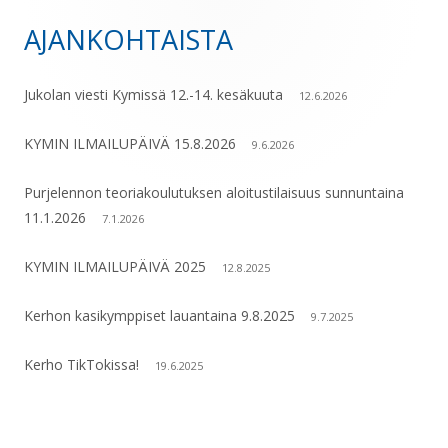
AJANKOHTAISTA
Sivupalkki
Jukolan viesti Kymissä 12.-14. kesäkuuta
12.6.2026
KYMIN ILMAILUPÄIVÄ 15.8.2026
9.6.2026
Purjelennon teoriakoulutuksen aloitustilaisuus sunnuntaina
11.1.2026
7.1.2026
KYMIN ILMAILUPÄIVÄ 2025
12.8.2025
Kerhon kasikymppiset lauantaina 9.8.2025
9.7.2025
Kerho TikTokissa!
19.6.2025