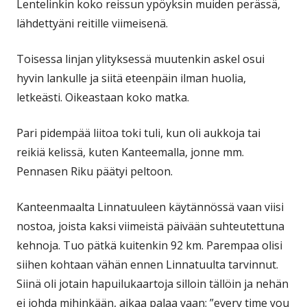
Lentelinkin koko reissun ypöyksin muiden perässä,
lähdettyäni reitille viimeisenä.
Toisessa linjan ylityksessä muutenkin askel osui
hyvin lankulle ja siitä eteenpäin ilman huolia,
letkeästi. Oikeastaan koko matka.
Pari pidempää liitoa toki tuli, kun oli aukkoja tai
reikiä kelissä, kuten Kanteemalla, jonne mm.
Pennasen Riku päätyi peltoon.
Kanteenmaalta Linnatuuleen käytännössä vaan viisi
nostoa, joista kaksi viimeistä päivään suhteutettuna
kehnoja. Tuo pätkä kuitenkin 92 km. Parempaa olisi
siihen kohtaan vähän ennen Linnatuulta tarvinnut.
Siinä oli jotain hapuilukaartoja silloin tällöin ja nehän
ei johda mihinkään, aikaa palaa vaan: ”every time you