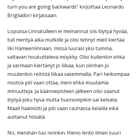
turn you are going backwards” kirjoittaa Leonardo
Brigliadori kirjassaan.
Lopussa Linnatulleen ei meinannut siis löytyä hyvää,
tuli mentyä aika mutkille ja olisi tehnyt mieli kiertää
liki Hämeenlinnaan, missä luurasi yksi tumma,
valtavan houkutteleva möykky. Olisi kuitenkin ehkä
ja varmaan kiertänyt jo liikaa, kun olinhan jo
muutenkin reitistä liikaa vasemmalla. Pari heikompaa
nostoa piti vaan ottaa, meni ehkä muutamia
minuutteja. Ja käännepisteen jälkeen olisi saanut
löytyä joku hyvä mutta huonompikin sai kelvata.
Maali häämötti ja piti vaan rauhassa kelailla eikä
auttanut hösätä.
No, menihän tuo noinkin. Hieno lento ilman suuri