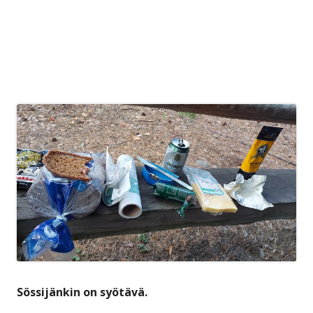
Sössijänkin on syötävä.