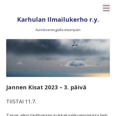
Siirry
Karhulan Ilmailukerho r.y.
sisältöön
Aurinkoenergialla eteenpäin
Jannen Kisat 2023 – 3. päivä
TIISTAI 11.7.
Taivas alkoi täyttymään kukkakaalikumpiaisista heti