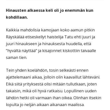
Hinausten alkaessa keli oli jo enemmän kun
kohdillaan.
Kaikkia mahdolisia kamojaan koko aamun pitkin
Räyskälää etiseskellyt haistelija Tatu ehti juuri ja
juuri hinaukseen ja hinauksesta huudella, että
”hyvältä näyttää” ja kisajonnet kiskottiin taivaalle
saman tien.
Tein yhden koelähdön, tosin selkeästi ennen
ajattelemaani aikaa, jolloin olin kaavaillut lähteväni.
Eikä siitä yrityksestä olisi mitään tullutkaan, joten
takaisin, mikä oli hyvä ratkaisu. Lopullinen uuden
lähdön hetki oli varmaan ihan oikea. Olinhan itsekin
lopulta jo neljän aikaan aikanaan maalissa.