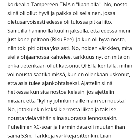
korkealla Tampereen TMA:n "lipan alla". No, nosto
siinä oli ollut hyvä ja paikka oli sellainen, jossa
oletusarvoisesti edessä oli tulossa pitkä liito.
Samoilla haminoilla kuulin jaksolla, että edessä meni
just kone peltoon (Riku Pee). Ja kun oli hyvä nosto,
niin toki piti ottaa ylös asti. No, noiden värkkien, mitä
siellä ohjaamossa kahtelee, tarkkuus nyt on mitä on
enkä tietenkään ollut katsonut QFE:llä kentällä, mihin
voi nousta saatika missä, kun en ollenkaan uskonut,
että asia tulee ajankohtaiseksi. Ajattelin siinä
hetkessä kun sitä nostoa kelasin, jos ajettelin
mitään, että ”kyl ny johnkin näille main voi nousta.”
No, jotakuinkin kaksi kierrosta liikaa ja taisi se
nousta vielä vähän siinä suorassa lennossakin.
Puhelimen XC-soar ja flarmin data oli muuten ihan
sama 53m. Tarkkoja värkkejä sittenkin. Liian