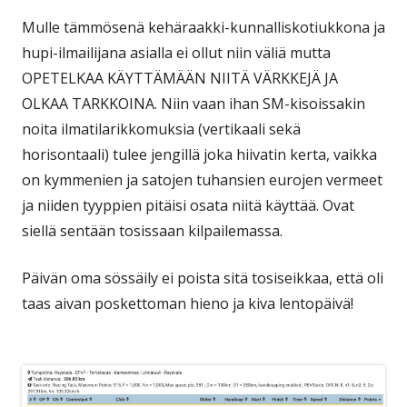
Mulle tämmösenä kehäraakki-kunnalliskotiukkona ja
hupi-ilmailijana asialla ei ollut niin väliä mutta
OPETELKAA KÄYTTÄMÄÄN NIITÄ VÄRKKEJÄ JA
OLKAA TARKKOINA. Niin vaan ihan SM-kisoissakin
noita ilmatilarikkomuksia (vertikaali sekä
horisontaali) tulee jengillä joka hiivatin kerta, vaikka
on kymmenien ja satojen tuhansien eurojen vermeet
ja niiden tyyppien pitäisi osata niitä käyttää. Ovat
siellä sentään tosissaan kilpailemassa.
Päivän oma sössäily ei poista sitä tosiseikkaa, että oli
taas aivan poskettoman hieno ja kiva lentopäivä!