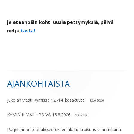
Ja eteenpäin kohti uusia pettymyksiä, päivä
neljä
tästä!
AJANKOHTAISTA
Sivupalkki
Jukolan viesti Kymissä 12.-14. kesäkuuta
12.6.2026
KYMIN ILMAILUPÄIVÄ 15.8.2026
9.6.2026
Purjelennon teoriakoulutuksen aloitustilaisuus sunnuntaina