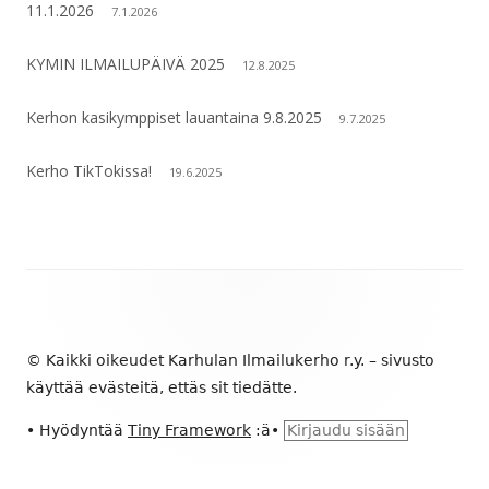
11.1.2026
7.1.2026
KYMIN ILMAILUPÄIVÄ 2025
12.8.2025
Kerhon kasikymppiset lauantaina 9.8.2025
9.7.2025
Kerho TikTokissa!
19.6.2025
Alapalkin
sisältö
© Kaikki oikeudet Karhulan Ilmailukerho r.y. – sivusto
käyttää evästeitä, ettäs sit tiedätte.
•
Hyödyntää
Tiny Framework
:ä
•
Kirjaudu sisään