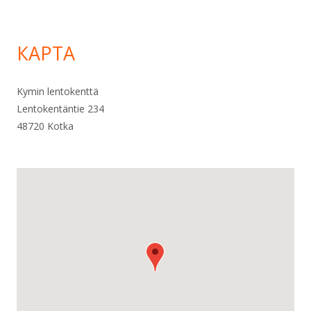
КАРТА
Kymin lentokenttä
Lentokentäntie 234
48720 Kotka