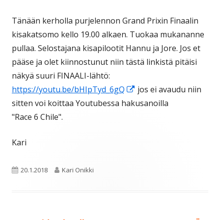
Tänään kerholla purjelennon Grand Prixin Finaalin
kisakatsomo kello 19.00 alkaen. Tuokaa mukananne
pullaa. Selostajana kisapilootit Hannu ja Jore. Jos et
pääse ja olet kiinnostunut niin tästä linkistä pitäisi
näkyä suuri FINAALI-lähtö:
Avautuu
https://youtu.be/bHIpTyd_6gQ
jos ei avaudu niin
uuteen
sitten voi koittaa Youtubessa hakusanoilla
ikkunaan
"Race 6 Chile".
Kari
Julkaistu
Kirjoittaja
20.1.2018
Kari Onikki