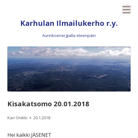
Siirry
Karhulan Ilmailukerho r.y.
sisältöön
Aurinkoenergialla eteenpäin
Kisakatsomo 20.01.2018
Kirjoittaja
Julkaistu
Kari Onikki
20.1.2018
Hei kaikki JÄSENET