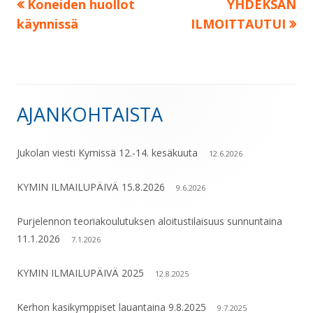
Edellinen:
Seuraava:
Koneiden huollot
YHDEKSÄN
Artikkelien
käynnissä
ILMOITTAUTUI
selaus
AJANKOHTAISTA
Sivupalkki
Jukolan viesti Kymissä 12.-14. kesäkuuta
12.6.2026
KYMIN ILMAILUPÄIVÄ 15.8.2026
9.6.2026
Purjelennon teoriakoulutuksen aloitustilaisuus sunnuntaina
11.1.2026
7.1.2026
KYMIN ILMAILUPÄIVÄ 2025
12.8.2025
Kerhon kasikymppiset lauantaina 9.8.2025
9.7.2025