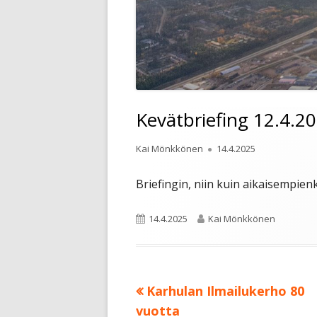
Kevätbriefing 12.4.2
Kirjoittaja
Julkaistu
Kai Mönkkönen
14.4.2025
Briefingin, niin kuin aikaisempienk
Julkaistu
Kirjoittaja
14.4.2025
Kai Mönkkönen
Edellinen:
Karhulan Ilmailukerho 80
Artikkelien
vuotta