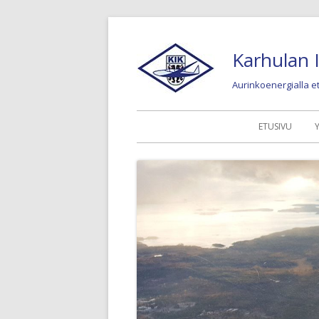
Siirry
sisältöön
Karhulan I
Aurinkoenergialla 
Ensisijainen
ETUSIVU
valikko