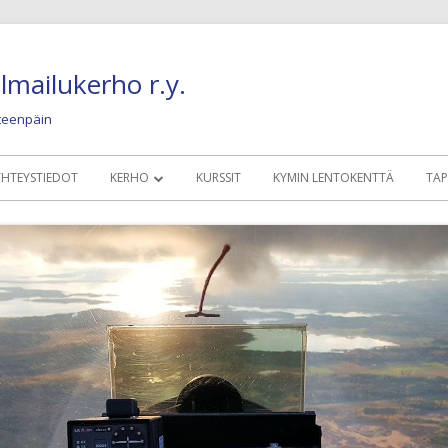
lmailukerho r.y.
eteenpäin
YHTEYSTIEDOT
KERHO
KURSSIT
KYMIN LENTOKENTTÄ
TA
MÄÄRÄYKSET, SÄÄNNÖT, OHJEET
KERHOLAISILLE
KALUSTO
NYKYINEN LENTO
KUVIA JA JUTTUJA
OLDIES BUT GOLD
HISTORIAA JA NOSTALGIAA
KONEET 1945 – 19
HYÖTYLINKIT
KONEET 1960 – 19