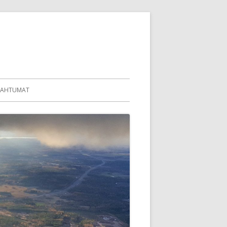
PAHTUMAT
KALUSTO
IES
59
69