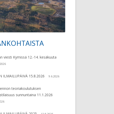
79
ANKOHTAISTA
vupalkki
an viesti Kymissä 12.-14. kesäkuuta
.2026
N ILMAILUPÄIVÄ 15.8.2026
9.6.2026
lennon teoriakoulutuksen
ustilaisuus sunnuntaina 11.1.2026
2026
N ILMAILUPÄIVÄ 2025
12.8.2025