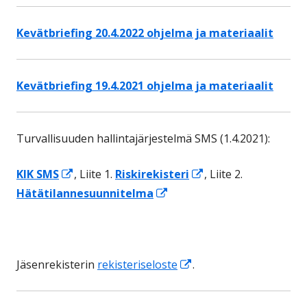
Kevätbriefing 20.4.2022 ohjelma ja materiaalit
Kevätbriefing 19.4.2021 ohjelma ja materiaalit
Turvallisuuden hallintajärjestelmä SMS (1.4.2021):
Avautuu
Avautuu
KIK SMS
, Liite 1.
Riskirekisteri
, Liite 2.
uuteen
Avautuu
uuteen
Hätätilannesuunnitelma
ikkunaan
uuteen
ikkunaan
ikkunaan
Avautuu
Jäsenrekisterin
rekisteriseloste
.
uuteen
ikkunaan