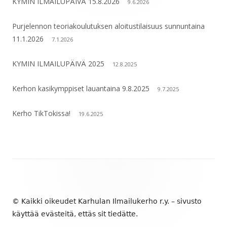
KYMIN ILMAILUPÄIVÄ 15.8.2026
9.6.2026
Purjelennon teoriakoulutuksen aloitustilaisuus sunnuntaina
11.1.2026
7.1.2026
KYMIN ILMAILUPÄIVÄ 2025
12.8.2025
Kerhon kasikymppiset lauantaina 9.8.2025
9.7.2025
Kerho TikTokissa!
19.6.2025
Alapalkin
sisältö
© Kaikki oikeudet Karhulan Ilmailukerho r.y. – sivusto
käyttää evästeitä, ettäs sit tiedätte.