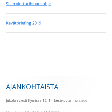
SIL:n vintturihinausohje
Kevätbriefing 2019
AJANKOHTAISTA
Sivupalkki
Jukolan viesti Kymissä 12.-14. kesäkuuta
12.6.2026