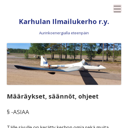
Siirry
Karhulan Ilmailukerho r.y.
sisältöön
Aurinkoenergialla eteenpäin
Määräykset, säännöt, ohjeet
§ -ASIAA
Tälle sivulle on kerätty kerhon omia sekä muita