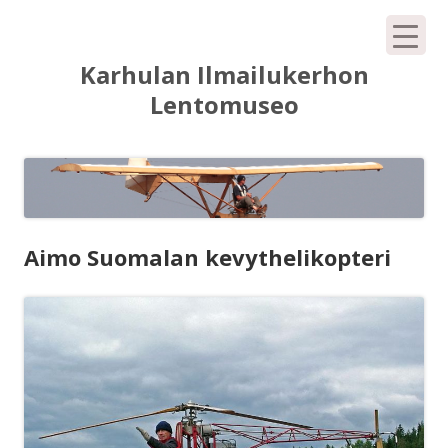
Siirry
Karhulan Ilmailukerhon
sisältöön
Lentomuseo
Aimo Suomalan kevythelikopteri