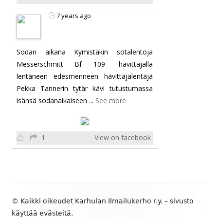
7 years ago
Sodan aikana Kymistäkin sotalentoja
Messerschmitt Bf 109 -hävittäjällä
lentäneen edesmenneen hävittäjälentäjä
Pekka Tannerin tytär kävi tutustumassa
isänsä sodanaikaiseen
...
See more
1
View on facebook
7 years ago
Alapalkin
MYYDÄÄN MIG-21BIS jarruvarjoja:
© Kaikki oikeudet Karhulan Ilmailukerho r.y. – sivusto
Tosi vauhdikkaille ilmailuhistoriasta
sisältö
käyttää evästeitä.
hurahtaneille keräilijöille myydään