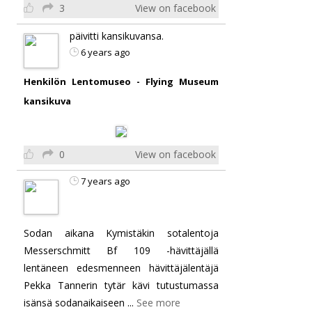
3
View on facebook
päivitti kansikuvansa.
6 years ago
Henkilön Lentomuseo - Flying Museum
kansikuva
0
View on facebook
7 years ago
Sodan aikana Kymistäkin sotalentoja
Messerschmitt Bf 109 -hävittäjällä
lentäneen edesmenneen hävittäjälentäjä
Pekka Tannerin tytär kävi tutustumassa
isänsä sodanaikaiseen
...
See more