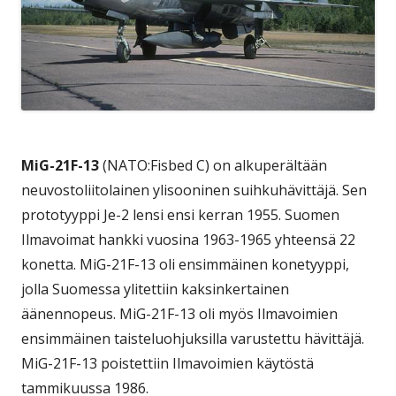
MiG-21F-13
(NATO:Fisbed C) on alkuperältään
neuvostoliitolainen ylisooninen suihkuhävittäjä. Sen
prototyyppi Je-2 lensi ensi kerran 1955. Suomen
Ilmavoimat hankki vuosina 1963-1965 yhteensä 22
konetta. MiG-21F-13 oli ensimmäinen konetyyppi,
jolla Suomessa ylitettiin kaksinkertainen
äänennopeus. MiG-21F-13 oli myös Ilmavoimien
ensimmäinen taisteluohjuksilla varustettu hävittäjä.
MiG-21F-13 poistettiin Ilmavoimien käytöstä
tammikuussa 1986.