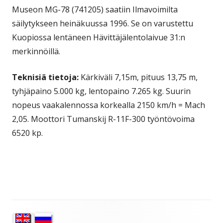
Museon MG-78 (741205) saatiin Ilmavoimilta
säilytykseen heinäkuussa 1996. Se on varustettu
Kuopiossa lentäneen Hävittäjälentolaivue 31:n
merkinnöillä.
Teknisiä tietoja:
Kärkiväli 7,15m, pituus 13,75 m,
tyhjäpaino 5.000 kg, lentopaino 7.265 kg. Suurin
nopeus vaakalennossa korkealla 2150 km/h = Mach
2,05. Moottori Tumanskij R-11F-300 työntövoima
6520 kp.
Sivupalkki