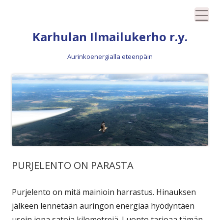
Siirry
Karhulan Ilmailukerho r.y.
sisältöön
Aurinkoenergialla eteenpäin
PURJELENTO ON PARASTA
Purjelento on mitä mainioin harrastus. Hinauksen
jälkeen lennetään auringon energiaa hyödyntäen
usein jopa satoja kilometrejä. Luonto tarjoaa tämän