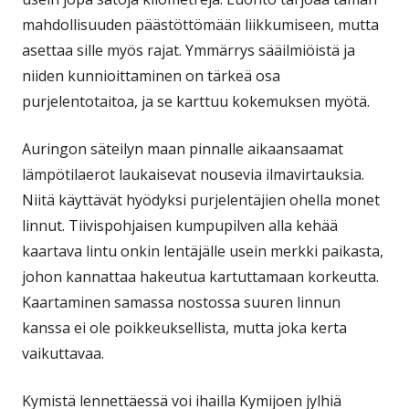
mahdollisuuden päästöttömään liikkumiseen, mutta
asettaa sille myös rajat. Ymmärrys sääilmiöistä ja
niiden kunnioittaminen on tärkeä osa
purjelentotaitoa, ja se karttuu kokemuksen myötä.
Auringon säteilyn maan pinnalle aikaansaamat
lämpötilaerot laukaisevat nousevia ilmavirtauksia.
Niitä käyttävät hyödyksi purjelentäjien ohella monet
linnut. Tiivispohjaisen kumpupilven alla kehää
kaartava lintu onkin lentäjälle usein merkki paikasta,
johon kannattaa hakeutua kartuttamaan korkeutta.
Kaartaminen samassa nostossa suuren linnun
kanssa ei ole poikkeuksellista, mutta joka kerta
vaikuttavaa.
Kymistä lennettäessä voi ihailla Kymijoen jylhiä