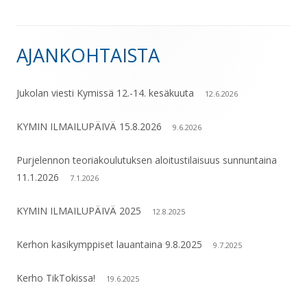
AJANKOHTAISTA
Sivupalkki
Jukolan viesti Kymissä 12.-14. kesäkuuta
12.6.2026
KYMIN ILMAILUPÄIVÄ 15.8.2026
9.6.2026
Purjelennon teoriakoulutuksen aloitustilaisuus sunnuntaina
11.1.2026
7.1.2026
KYMIN ILMAILUPÄIVÄ 2025
12.8.2025
Kerhon kasikymppiset lauantaina 9.8.2025
9.7.2025
Kerho TikTokissa!
19.6.2025