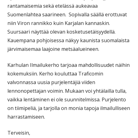
rantamaisemia sekä etelässä aukeavaa
Suomenlahtea saarineen. Sopivalla säällä erottuvat
niin Viron rannikko kuin Karjalan kannaskin.
Suursaari näyttää olevan kosketusetäisyydellä.
Kauempana pohjoisessa näkyy kaunista suomalaista
järvimaisemaa laajoine metsäalueineen.
Karhulan Ilmailukerho tarjoaa mahdollisuudet näihin
kokemuksiin. Kerho kouluttaa Traficomin
valvonnassa uusia purjelentäjiä viiden
lennonopettajan voimin. Mukaan voi yhtälailla tulla,
vaikka lentäminen ei ole suunnitelmissa. Purjelento
on tiimipeliä, ja tarjolla on monia tapoja ilmailulliseen
harrastamiseen.
Terveisin,