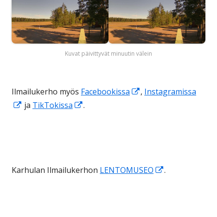
Kuvat päivittyvät minuutin välein
Avautuu
Ilmailukerho myös
Facebookissa
,
Instagramissa
Avautuu
Avautuu
uuteen
ja
TikTokissa
.
uuteen
uuteen
ikkunaan
ikkunaan
ikkunaan
Avautuu
Karhulan Ilmailukerhon
LENTOMUSEO
.
uuteen
ikkunaan