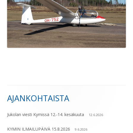
AJANKOHTAISTA
Sivupalkki
Jukolan viesti Kymissä 12.-14. kesäkuuta
12.6.2026
KYMIN ILMAILUPÄIVÄ 15.8.2026
9.6.2026