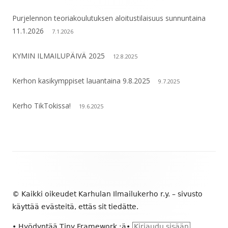
Purjelennon teoriakoulutuksen aloitustilaisuus sunnuntaina
11.1.2026
7.1.2026
KYMIN ILMAILUPÄIVÄ 2025
12.8.2025
Kerhon kasikymppiset lauantaina 9.8.2025
9.7.2025
Kerho TikTokissa!
19.6.2025
Alapalkin
sisältö
© Kaikki oikeudet Karhulan Ilmailukerho r.y. – sivusto
käyttää evästeitä, ettäs sit tiedätte.
•
Hyödyntää
Tiny Framework
:ä
•
Kirjaudu sisään