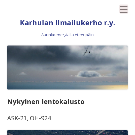
Siirry
Karhulan Ilmailukerho r.y.
sisältöön
Aurinkoenergialla eteenpäin
Nykyinen lentokalusto
ASK-21, OH-924