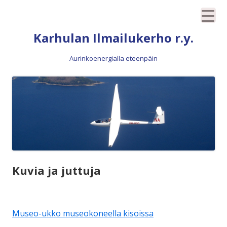
Siirry
Karhulan Ilmailukerho r.y.
sisältöön
Aurinkoenergialla eteenpäin
Kuvia ja juttuja
Museo-ukko museokoneella kisoissa