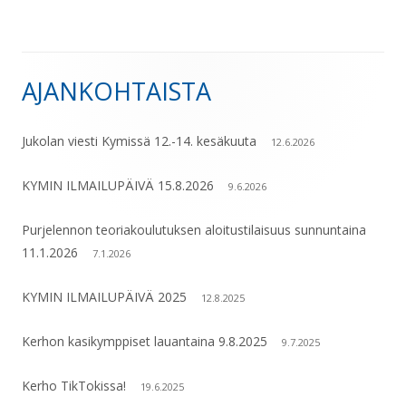
AJANKOHTAISTA
Sivupalkki
Jukolan viesti Kymissä 12.-14. kesäkuuta
12.6.2026
KYMIN ILMAILUPÄIVÄ 15.8.2026
9.6.2026
Purjelennon teoriakoulutuksen aloitustilaisuus sunnuntaina
11.1.2026
7.1.2026
KYMIN ILMAILUPÄIVÄ 2025
12.8.2025
Kerhon kasikymppiset lauantaina 9.8.2025
9.7.2025
Kerho TikTokissa!
19.6.2025