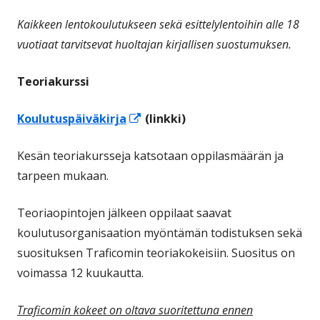
Kaikkeen lentokoulutukseen sekä esittelylentoihin alle 18
vuotiaat tarvitsevat huoltajan kirjallisen suostumuksen.
Teoriakurssi
Avautuu
Koulutuspäiväkirja
(linkki)
uuteen
Kesän teoriakursseja katsotaan oppilasmäärän ja
ikkunaan
tarpeen mukaan.
Teo
riaopintojen jälkeen oppilaat
saavat
koulutusorganisaation myöntämän todistuksen sekä
suosituksen Traficomin teoriakokeisiin. Suositus on
voimassa 12 kuukautta.
Traficomin kokeet on oltava suoritettuna ennen