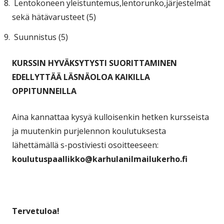
Lentokoneen yleistuntemus,lentorunko,järjestelmät
sekä hätävarusteet (5)
Suunnistus (5)
KURSSIN HYVÄKSYTYSTI SUORITTAMINEN
EDELLYTTÄÄ LÄSNÄOLOA KAIKILLA
OPPITUNNEILLA
Aina kannattaa kysyä kulloisenkin hetken kursseista
ja muutenkin purjelennon koulutuksesta
lähettämällä s-postiviesti osoitteeseen:
koulutuspaallikko@karhulanilmailukerho.fi
Tervetuloa!