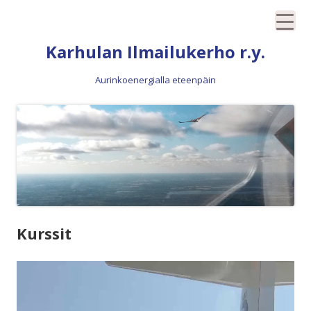
Siirry
Karhulan Ilmailukerho r.y.
sisältöön
Aurinkoenergialla eteenpäin
Kurssit
Videotoistin