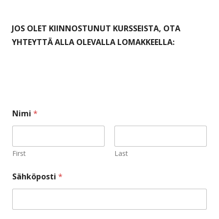
JOS OLET KIINNOSTUNUT KURSSEISTA, OTA
YHTEYTTÄ ALLA OLEVALLA LOMAKKEELLA:
m
Nimi
*
y
ö
s
S
ä
First
Last
h
k
Sähköposti
*
ö
p
o
s
t