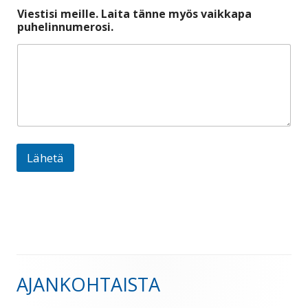
i
Viestisi meille. Laita tänne myös vaikkapa
v
puhelinnumerosi.
a
i
k
k
a
p
a
Lähetä
AJANKOHTAISTA
Sivupalkki