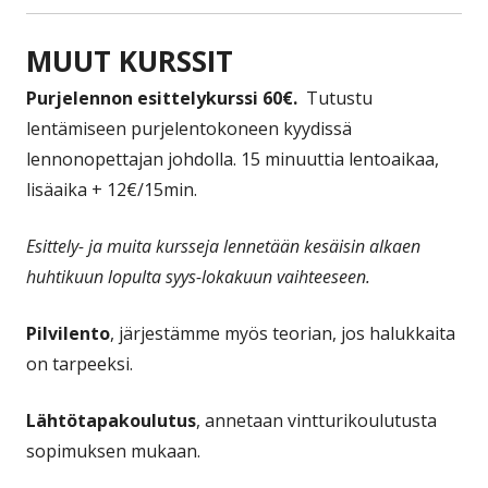
MUUT KURSSIT
Purjelennon esittelykurssi
60€.
Tutustu
lentämiseen purjelentokoneen kyydissä
lennonopettajan johdolla. 15 minuuttia lentoaikaa,
lisäaika + 12€/15min.
Esittely- ja muita kursseja lennetään kesäisin alkaen
huhtikuun lopulta syys-lokakuun vaihteeseen.
Pilvilento
, järjestämme myös teorian, jos halukkaita
on tarpeeksi.
Lähtötapakoulutus
, annetaan vintturikoulutusta
sopimuksen mukaan.