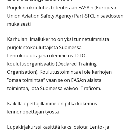
Purjelentokoulutus toteutetaan EASA:n (European
Union Aviation Safety Agency) Part-SFCL:n säädösten
mukaisesti.
Karhulan Ilmailukerho on yksi tunnetuimmista
purjelentokouluttajista Suomessa.
Lentokouluttajana olemme ns. DTO-
koulut
u
sorganisaatio (Declared Training
Organisation). Koulutustoiminta ei ole kerhojen
”omaa toimintaa” vaan se on EASA:n alaista
toimintaa, jota
Suomessa
valvoo Traficom.
Kaikilla opettajillamme on pitkä kokemus
lennonopettajan työstä.
Lupakirjaku
r
ssi käsittää kaksi osiota: Lento- ja