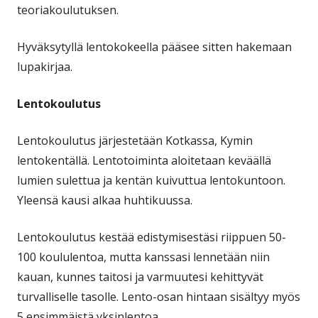
teoriakoulutuksen.
Hyväksytyllä lentokokeella pääsee sitten hakemaan
lupakirjaa.
Lentokoulutus
Lentokoulutus järjestetään Kotkassa, Kymin
lentokentällä. Lentotoiminta aloitetaan keväällä
lumien sulettua ja kentän kuivuttua lentokuntoon.
Yleensä kausi alkaa huhtikuussa.
Lentokoulutus kestää edistymisestäsi riippuen 50-
100 koululentoa, mutta kanssasi lennetään niin
kauan, kunnes taitosi ja varmuutesi kehittyvät
turvalliselle tasolle. Lento-osan hintaan sisältyy myös
5 ensimmäistä yksinlentoa.