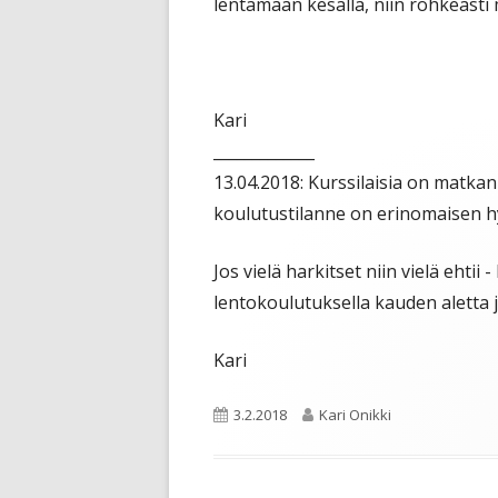
lentämään kesällä, niin rohkeasti m
Kari
_____________
13.04.2018: Kurssilaisia on matkan a
koulutustilanne on erinomaisen hyv
Jos vielä harkitset niin vielä ehti
lentokoulutuksella kauden aletta j
Kari
Julkaistu
Kirjoittaja
3.2.2018
Kari Onikki