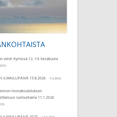
79
ANKOHTAISTA
vupalkki
an viesti Kymissä 12.-14. kesäkuuta
.2026
N ILMAILUPÄIVÄ 15.8.2026
9.6.2026
lennon teoriakoulutuksen
ustilaisuus sunnuntaina 11.1.2026
2026
N ILMAILUPÄIVÄ 2025
12.8.2025