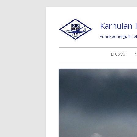
Siirry
sisältöön
Karhulan I
Aurinkoenergialla 
Ensisijainen
ETUSIVU
valikko