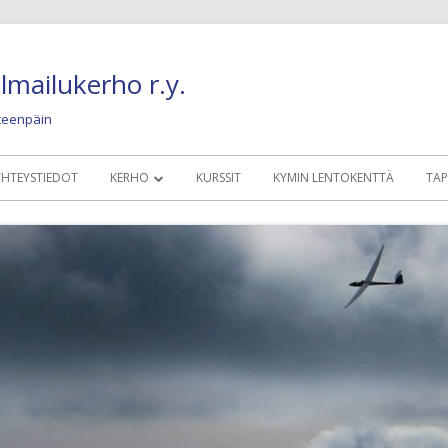
lmailukerho r.y.
eteenpäin
YHTEYSTIEDOT
KERHO
KURSSIT
KYMIN LENTOKENTTÄ
TA
MÄÄRÄYKSET, SÄÄNNÖT, OHJEET
KERHOLAISILLE
KALUSTO
NYKYINEN LENTO
KUVIA JA JUTTUJA
OLDIES BUT GOLD
HISTORIAA JA NOSTALGIAA
KONEET 1945 – 19
HYÖTYLINKIT
KONEET 1960 – 19