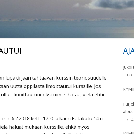
KONEET 1970 – 19
KONEET 1980 –
AUTUI
AJ
Si
Jukol
12.6
nnon lupakirjaan tähtäävän kurssin teoriosuudelle
än uutta oppilasta ilmoittautui kurssille. Jos
KYMI
 tullut ilmoittautuneeksi niin ei hätää, vielä ehtii
Purje
aloit
 on 6.2.2018 kello 17.30 alkaen Ratakatu 14:n
7.1.
vielä haluat mukaan kurssille, ehkä myös
KYMI