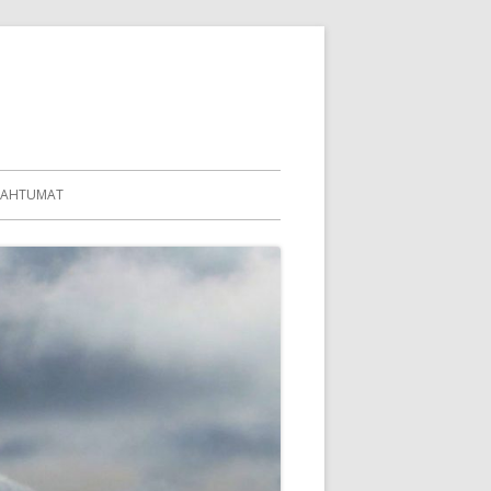
PAHTUMAT
KALUSTO
IES
59
69