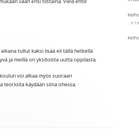
ukaan vaan ensi tiistaina. Vielä ehtii!
Kerho
9.7.
Kerho
ikana tullut kaksi lisää eli tällä hetkellä
ä ja meillä on yksitoista uutta oppilasta.
i - koulun voi alkaa myös suoraan
a teorioita käydään siinä ohessa.