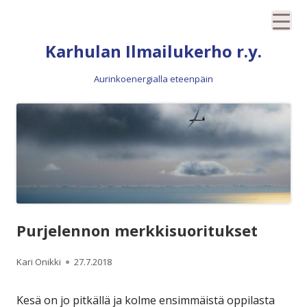
Siirry
Karhulan Ilmailukerho r.y.
sisältöön
Aurinkoenergialla eteenpäin
Purjelennon merkkisuoritukset
Kirjoittaja
Julkaistu
Kari Onikki
27.7.2018
Kesä on jo pitkällä ja kolme ensimmäistä oppilasta