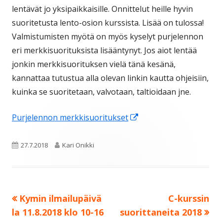
lentävät jo yksipaikkaisille. Onnittelut heille hyvin
suoritetusta lento-osion kurssista. Lisää on tulossa!
Valmistumisten myötä on myös kyselyt purjelennon
eri merkkisuorituksista lisääntynyt. Jos aiot lentää
jonkin merkkisuorituksen vielä tänä kesänä,
kannattaa tutustua alla olevan linkin kautta ohjeisiin,
kuinka se suoritetaan, valvotaan, taltioidaan jne.
Avautuu
Purjelennon merkkisuoritukset
uuteen
ikkunaan
Julkaistu
Kirjoittaja
27.7.2018
Kari Onikki
Edellinen:
Seuraava:
Kymin ilmailupäivä
C-kurssin
Artikkelien
la 11.8.2018 klo 10-16
suorittaneita 2018