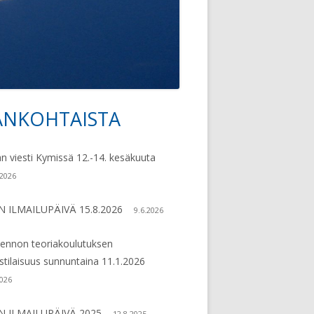
79
ANKOHTAISTA
vupalkki
an viesti Kymissä 12.-14. kesäkuuta
.2026
N ILMAILUPÄIVÄ 15.8.2026
9.6.2026
lennon teoriakoulutuksen
ustilaisuus sunnuntaina 11.1.2026
2026
N ILMAILUPÄIVÄ 2025
12.8.2025