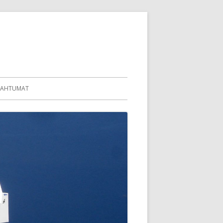
PAHTUMAT
KALUSTO
IES
59
69