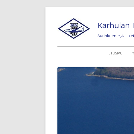
Siirry
sisältöön
Karhulan I
Aurinkoenergialla 
Ensisijainen
ETUSIVU
valikko