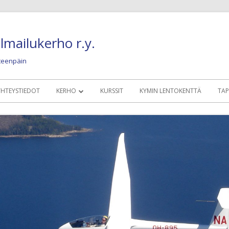
lmailukerho r.y.
eteenpäin
YHTEYSTIEDOT
KERHO
KURSSIT
KYMIN LENTOKENTTÄ
TA
MÄÄRÄYKSET, SÄÄNNÖT, OHJEET
KERHOLAISILLE
KALUSTO
NYKYINEN LENTO
KUVIA JA JUTTUJA
OLDIES BUT GOLD
HISTORIAA JA NOSTALGIAA
KONEET 1945 – 19
HYÖTYLINKIT
KONEET 1960 – 19