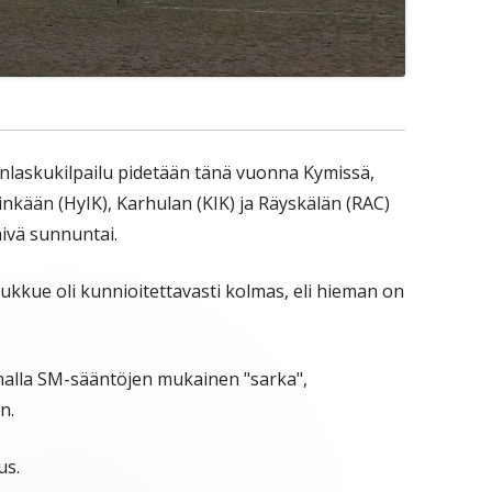
nlaskukilpailu pidetään tänä vuonna Kymissä,
nkään (HyIK), Karhulan (KIK) ja Räyskälän (RAC)
ivä sunnuntai.
ukkue oli kunnioitettavasti kolmas, eli hieman on
amalla SM-sääntöjen mukainen "sarka",
n.
us.