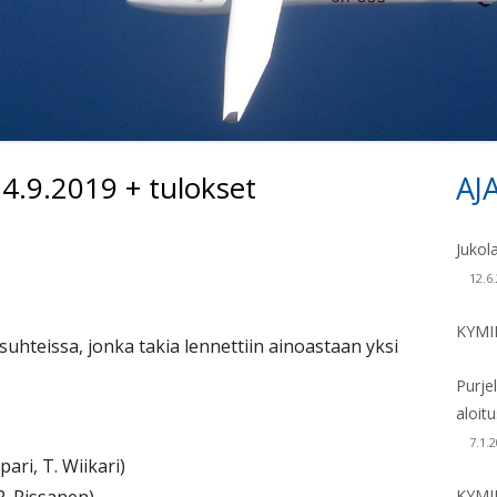
KONEET 1970 – 19
KONEET 1980 –
4.9.2019 + tulokset
AJ
Si
Jukol
12.6
KYMI
osuhteissa, jonka takia lennettiin ainoastaan yksi
Purje
aloit
7.1.
ari, T. Wiikari)
KYMI