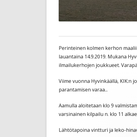
Perinteinen kolmen kerhon maalii
lauantaina 14.9.2019. Mukana Hyvi
ilmailukerhojen joukkueet. Varapä
Viime vuonna Hyvinkäällä, KIK:n jo
parantamisen varaa...
Aamulla aloitetaan klo 9 valmist
varsinainen kilpailu n. klo 11 alkae
Lähtötapoina vintturi ja leko-hina