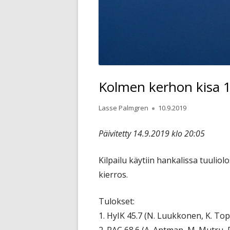
Kolmen kerhon kisa 1
Kirjoittaja
Julkaistu
Lasse Palmgren
10.9.2019
Päivitetty 14.9.2019 klo 20:05
Kilpailu käytiin hankalissa tuuliol
kierros.
Tulokset:
1. HyIK 45.7 (N. Luukkonen, K. Topp