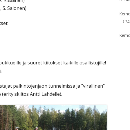
R. Rissanen)
, S. Salonen)
Kerho
9.7.
set:
Kerho
kkueille ja suuret kiitokset kaikille osallistujille!
ä.
stajat palkintojenjaon tunnelmissa ja "virallinen"
rityiskiitos Antti Lahdelle).