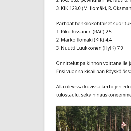
2. RAC 68.6 (A. Antman, M. Mutru, 
3. KIK 129.0 (M. Ilomäki, R. Oksman
Parhaat henkilökohtaiset suorituk
1. Riku Rissanen (RAC) 2.5
2. Marko Ilomäki (KIK) 4.4
3. Nuutti Luukkonen (HyIK) 7.9
Onnittelut palkinnon voittaneille jou
Ensi vuonna kisaillaan Räyskäläss
Alla olevissa kuvissa kerhojen edu
tulostaulu, sekä hinauskoneemme (e