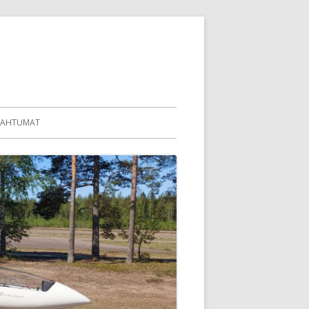
PAHTUMAT
KALUSTO
IES
59
69