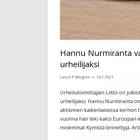
Hannu Nurmiranta val
urheilijaksi
Kirjoittaja
Julkaistu
Lasse Palmgren
14.1.2021
Urheilutoimittajain Liitto on julki
urheilijaksi. Hannu Nurmiranta o
aktiivinen kaikenlaisessa kerhon 
vuonna hän teki kaksi Euroopan e
molemmat Kymistä lennettyjä. Arti