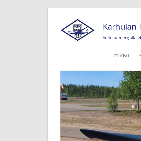
Siirry
sisältöön
Karhulan I
Aurinkoenergialla 
Ensisijainen
ETUSIVU
valikko