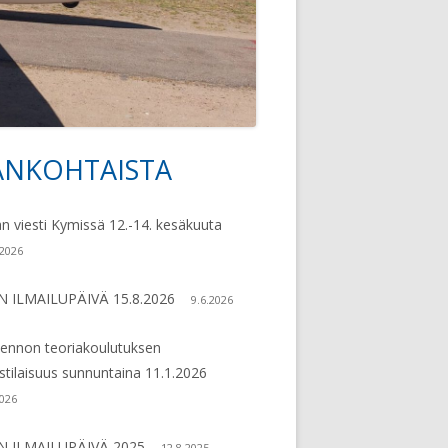
79
ANKOHTAISTA
vupalkki
an viesti Kymissä 12.-14. kesäkuuta
.2026
N ILMAILUPÄIVÄ 15.8.2026
9.6.2026
lennon teoriakoulutuksen
ustilaisuus sunnuntaina 11.1.2026
2026
N ILMAILUPÄIVÄ 2025
12.8.2025