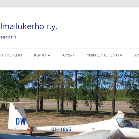
lmailukerho r.y.
eteenpäin
YHTEYSTIEDOT
KERHO
KURSSIT
KYMIN LENTOKENTTÄ
TA
MÄÄRÄYKSET, SÄÄNNÖT, OHJEET
KERHOLAISILLE
KALUSTO
NYKYINEN LENTO
KUVIA JA JUTTUJA
OLDIES BUT GOLD
HISTORIAA JA NOSTALGIAA
KONEET 1945 – 19
HYÖTYLINKIT
KONEET 1960 – 19