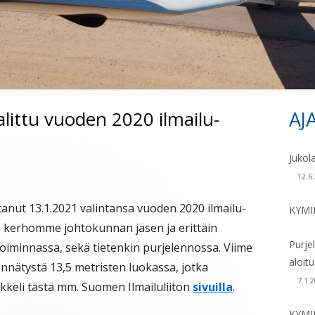
KONEET 1970 – 19
KONEET 1980 –
ittu vuoden 2020 ilmailu-
AJ
Si
Jukol
12.6
stanut 13.1.2021 valintansa vuoden 2020 ilmailu-
KYMI
n kerhomme johtokunnan jäsen ja erittäin
Purje
toiminnassa, sekä tietenkin purjelennossa. Viime
aloit
nnätystä 13,5 metristen luokassa, jotka
7.1.
kkeli tästä mm. Suomen Ilmailuliiton
sivuilla
.
KYMI