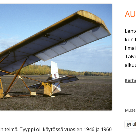
MIG-21F-13
AU
MIG-21BIS
Lent
SAAB DRAKEN
kun 
Ilma
Talv
alku
Kerh
Museo
hitelmä. Tyyppi oli käytössä vuosien 1946 ja 1960