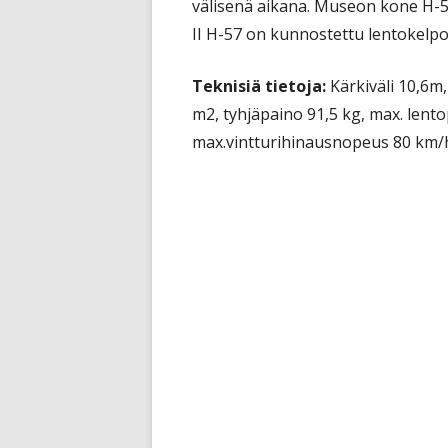
välisenä aikana. Museon kone H-5
II H-57 on kunnostettu lentokelpo
Teknisiä tietoja:
Kärkiväli 10,6m,
m2, tyhjäpaino 91,5 kg, max. lent
max.vintturihinausnopeus 80 km/h,