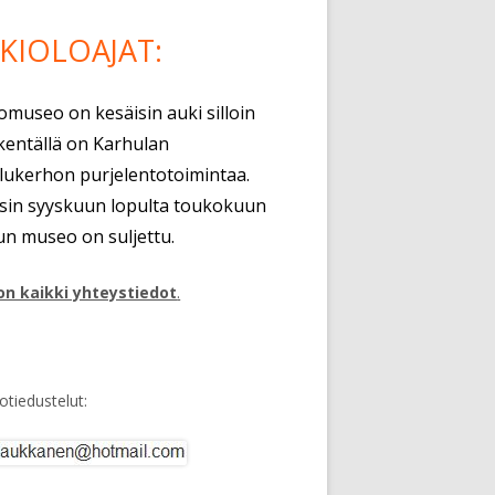
KIOLOAJAT:
omuseo on kesäisin auki silloin
kentällä on Karhulan
ilukerhon purjelentotoimintaa.
isin syyskuun lopulta toukokuun
un museo on suljettu.
on kaikki yhteystiedot
.
tiedustelut: