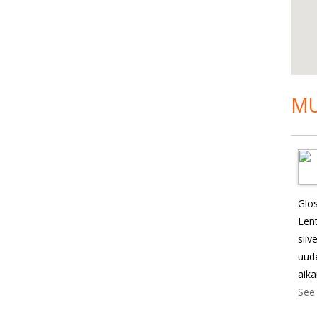
MU
Glos
Len
sii
uud
aik
See