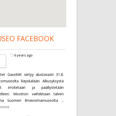
SEO FACEBOOK
6 years ago
ter Gauntlet siirtyy alustavasti 31.8.
tomuseolta Räyskälään. Alkusyksystä
vet irroitetaan ja päällystetään
elleen. Moottori vaihdetaan talven
ana Suomen Ilmavoimamuseolta
...
 more