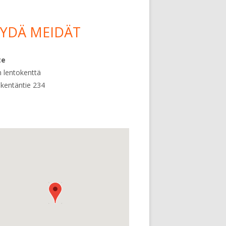
YDÄ MEIDÄT
te
 lentokenttä
kentäntie 234
a