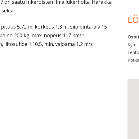
7 on saatu Inkeroisten Ilmailukerholta. Harakka
iseksi.
LÖ
 pituus 5,72 m, korkeus 1,3 m, siipipinta-ala 15
opaino 200 kg, max. nopeus 117 km/h,
Osoi
 liitosuhde 1:10,5, min. vajoama 1,2 m/s.
Kymin
Lento
Kotk