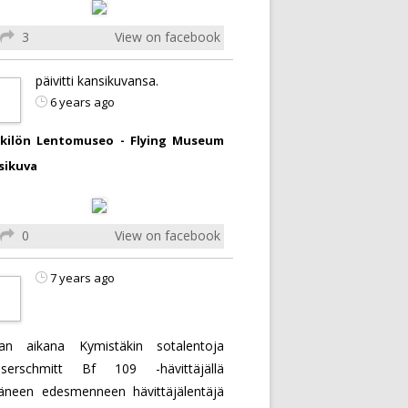
3
View on facebook
päivitti kansikuvansa.
6 years ago
kilön Lentomuseo - Flying Museum
sikuva
0
View on facebook
7 years ago
an aikana Kymistäkin sotalentoja
serschmitt Bf 109 -hävittäjällä
täneen edesmenneen hävittäjälentäjä