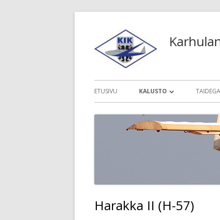
Siirry
sisältöön
Karhula
Ensisijainen
ETUSIVU
KALUSTO
TAIDEGA
valikko
ALKEISLIITOKONEET
KYMI 1
PURJEKONEET
TOINEN
SOTAKONEET
MUUT KONEET
ENTISÖINTIPROJEKTIT
Harakka II (H-57)