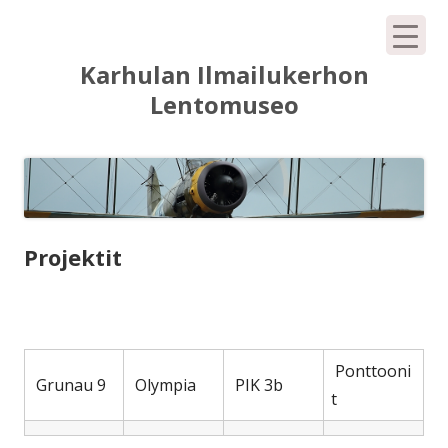
Siirry
Karhulan Ilmailukerhon
sisältöön
Lentomuseo
Projektit
Ponttooni
Grunau 9
Olympia
PIK 3b
t