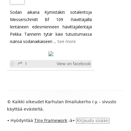
Sodan aikana Kymistäkin sotalentoja
Messerschmitt Bf 109 -hävittäjällä
lentäneen edesmenneen hävittäjälentäjä
Pekka Tannerin tytär kävi tutustumassa
isänsä sodanaikaiseen
...
See more
1
View on facebook
7 years ago
Alapalkin
MYYDÄÄN MIG-21BIS jarruvarjoja:
© Kaikki oikeudet Karhulan Ilmailukerho r.y. – sivusto
Tosi vauhdikkaille ilmailuhistoriasta
sisältö
käyttää evästeitä.
hurahtaneille keräilijöille myydään
pakattuja "suomimigin" MiG-21BIS
•
Hyödyntää
Tiny Framework
:ä
•
Kirjaudu sisään
jarruvarjoja á 50,00 €/kpl. Säilössä on
...