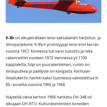
K-8b
on alkuperältään länsi-saksalainen harjoitus- ja
tehopurjekone. K-8b:n prototyyppi lensi ensi kerran
vuonna 1957. Koneesta tuli varsi suosittu ja niitä
rakennettiin vuoteen 1972 mennessä yli 1100
kapplaletta. Siipi on puurakenteinen, runko on
teräsputkea ja päällyste on kangasta. Karhulan
Ilmailukerho hankki kaksi Suomessa valmistettua K-
8b -konetta vuosina 1965 ja 1968.
Näyteillä oleva kerhon 1968 hankittu OH-348 oli
alkujaan OH-RTU. Kuiturakenteisten koneiden