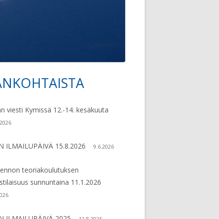
79
ANKOHTAISTA
vupalkki
an viesti Kymissä 12.-14. kesäkuuta
.2026
N ILMAILUPÄIVÄ 15.8.2026
9.6.2026
lennon teoriakoulutuksen
ustilaisuus sunnuntaina 11.1.2026
2026
N ILMAILUPÄIVÄ 2025
12.8.2025