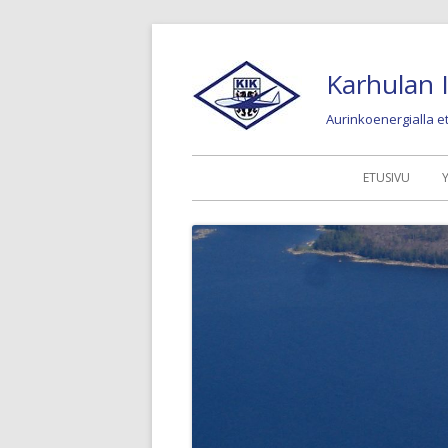
Siirry
sisältöön
Karhulan I
Aurinkoenergialla 
Ensisijainen
ETUSIVU
valikko