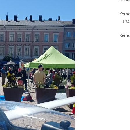
Kerho
9.7.
Kerho