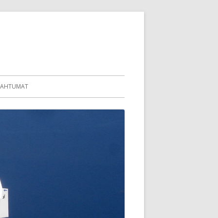
PAHTUMAT
KALUSTO
IES
59
69