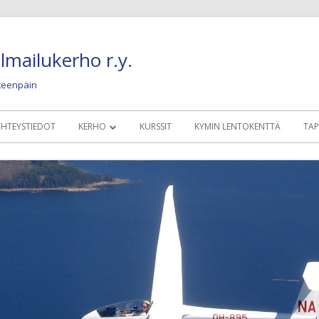
lmailukerho r.y.
eteenpäin
YHTEYSTIEDOT
KERHO
KURSSIT
KYMIN LENTOKENTTÄ
TA
MÄÄRÄYKSET, SÄÄNNÖT, OHJEET
KERHOLAISILLE
KALUSTO
NYKYINEN LENTO
KUVIA JA JUTTUJA
OLDIES BUT GOLD
HISTORIAA JA NOSTALGIAA
KONEET 1945 – 19
HYÖTYLINKIT
KONEET 1960 – 19