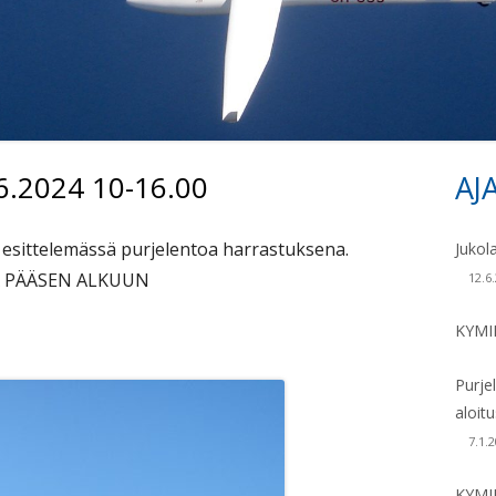
KONEET 1970 – 19
KONEET 1980 –
.6.2024 10-16.00
AJ
Si
esittelemässä purjelentoa harrastuksena.
Jukol
A PÄÄSEN ALKUUN
12.6
KYMI
Purje
aloit
7.1.
KYMI