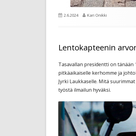
Julkaistu
Kirjoittaja
2.6.2024
Kari Onikki
Lentokapteenin arvon
Tasavallan presidentti on tänään
pitkäaikaiselle kerhomme ja johto
Jyrki Laukkaselle. Mitä suurimmat 
työstä ilmailun hyväksi.