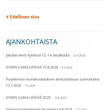
Edellinen sivu
Artikkelien
sivutus
AJANKOHTAISTA
Sivupalkki
Jukolan viesti Kymissä 12.-14. kesäkuuta
12.6.2026
KYMIN ILMAILUPÄIVÄ 15.8.2026
9.6.2026
Purjelennon teoriakoulutuksen aloitustilaisuus sunnuntaina
11.1.2026
7.1.2026
KYMIN ILMAILUPÄIVÄ 2025
12.8.2025
Kerhon kasikymppiset lauantaina 9.8.2025
9.7.2025