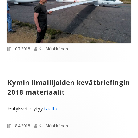
Julkaistu
Kirjoittaja
10.7.2018
Kai Mönkkönen
Kymin ilmailijoiden kevätbriefingin
2018 materiaalit
Esitykset löytyy
täältä
.
Julkaistu
Kirjoittaja
18.4.2018
Kai Mönkkönen