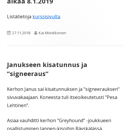
alkaa 8.1.2019
Listätietoja
kurssisivulta
.
Julkaistu
Kirjoittaja
27.11.2018
Kai Mönkkönen
Janukseen kisatunnus ja
”signeeraus”
Kerhon Janus sai kisatunnuksen ja "signeerauksen"
sivuvakaajaan. Koneesta tuli itseoikeutetusti "Pesa
Lehtinen".
Asiaa vauhditti kerhon "Greyhound" -joukkueen
osallistuminen Jannen-kisoihin Räyskälässä.