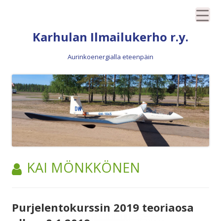
Siirry
Karhulan Ilmailukerho r.y.
sisältöön
Aurinkoenergialla eteenpäin
TEKIJÄ:
KAI MÖNKKÖNEN
Purjelentokurssin 2019 teoriaosa