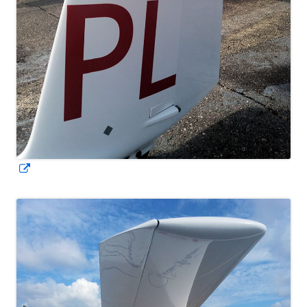
Avautuu
uuteen
ikkunaan