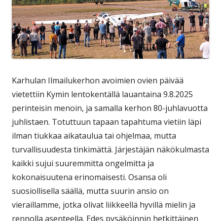
Karhulan Ilmailukerhon avoimien ovien päivää
vietettiin Kymin lentokentällä lauantaina 9.8.2025
perinteisin menoin, ja samalla kerhon 80-juhlavuotta
juhlistaen. Totuttuun tapaan tapahtuma vietiin läpi
ilman tiukkaa aikataulua tai ohjelmaa, mutta
turvallisuudesta tinkimättä. Järjestäjän näkökulmasta
kaikki sujui suuremmitta ongelmitta ja
kokonaisuutena erinomaisesti. Osansa oli
suosiollisella säällä, mutta suurin ansio on
vieraillamme, jotka olivat liikkeellä hyvillä mielin ja
rennolla asenteella. Edes pysäköinnin hetkittäinen