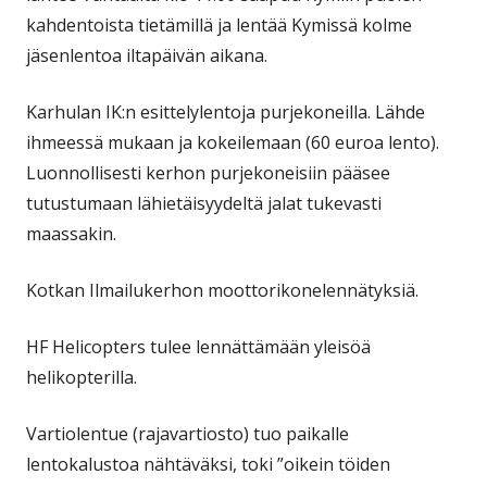
kahdentoista tietämillä ja lentää Kymissä kolme
jäsenlentoa iltapäivän aikana.
Karhulan IK:n esittelylentoja purjekoneilla. Lähde
ihmeessä mukaan ja kokeilemaan (60 euroa lento).
Luonnollisesti kerhon purjekoneisiin pääsee
tutustumaan lähietäisyydeltä jalat tukevasti
maassakin.
Kotkan Ilmailukerhon moottorikonelennätyksiä.
HF Helicopters tulee lennättämään yleisöä
helikopterilla.
Vartiolentue (rajavartiosto) tuo paikalle
lentokalustoa nähtäväksi, toki ”oikein töiden