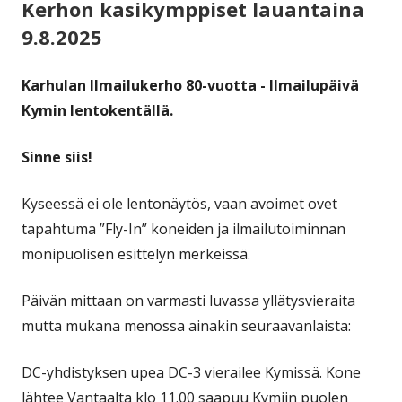
Kerhon kasikymppiset lauantaina
9.8.2025
Karhulan Ilmailukerho 80-vuotta - Ilmailupäivä
Kymin lentokentällä.
Sinne siis!
Kyseessä ei ole lentonäytös, vaan avoimet ovet
tapahtuma ”Fly-In” koneiden ja ilmailutoiminnan
monipuolisen esittelyn merkeissä.
Päivän mittaan on varmasti luvassa yllätysvieraita
mutta mukana menossa ainakin seuraavanlaista:
DC-yhdistyksen upea DC-3 vierailee Kymissä. Kone
lähtee Vantaalta klo 11.00 saapuu Kymiin puolen