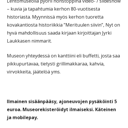
Lentomuseolla pyörii nonstoppina video- / slideshow
– kuvia ja tapahtumia kerhon 80-vuotisesta
historiasta. Myynnissä myös kerhon tuoretta
kovakantiosta historiikkia ”Merituulen siivin”, Nyt on
hyvä mahdollisuus saada kirjaan kirjoittajan Jyrki
Laukkasen nimmarit.
Museon yhteydessä on kanttiini eli buffetti, josta saa
pikkupurtavaa, tietysti grillimakkaraa, kahvia,
virvokkeita, jäätelöä yms.
Ilmainen sisäänpääsy, ajoneuvojen pysäköinti 5
euroa. Museorekisteröidyt ilmaiseksi. Käteinen
ja mobilepay.