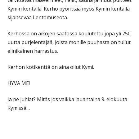
tarvittavat maavermeet, hallit, sauna ja muut puitteet
Kymin kentällä. Kerho pyörittää myös Kymin kentällä
sijaitsevaa Lentomuseota.
Kerhossa on aikojen saatossa koulutettu jopa yli 750
uutta purjelentäjää, joista monille puuhasta on tullut
elinikäinen harrastus.
Kerhon kotikenttä on aina ollut Kymi.
HYVÄ ME!
Ja ne juhlat? Mitäs jos vaikka lauantaina 9. elokuuta
Kymissä…