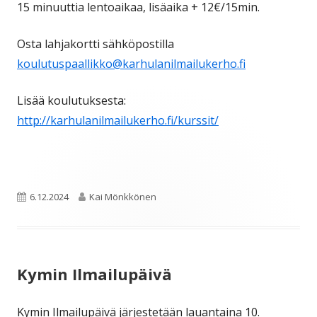
15 minuuttia lentoaikaa, lisäaika + 12€/15min.
Osta lahjakortti sähköpostilla
koulutuspaallikko@karhulanilmailukerho.fi
Lisää koulutuksesta:
http://karhulanilmailukerho.fi/kurssit/
Julkaistu
Kirjoittaja
6.12.2024
Kai Mönkkönen
Kymin Ilmailupäivä
Kymin Ilmailupäivä järjestetään lauantaina 10.