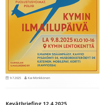
Julkaistu
Kirjoittaja
9.7.2025
Kai Mönkkönen
Kevätbriefing 12.4.2025