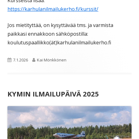
Kursseista lisää:
https://karhulanilmailukerho.fi/kurssit/
Jos mietityttää, on kysyttävää tms. ja varmista
paikkasi ennakkoon sähköpostilla:
koulutuspaallikko(ät)karhulanilmailukerho.fi
Julkaistu
Kirjoittaja
7.1.2026
Kai Mönkkönen
KYMIN ILMAILUPÄIVÄ 2025