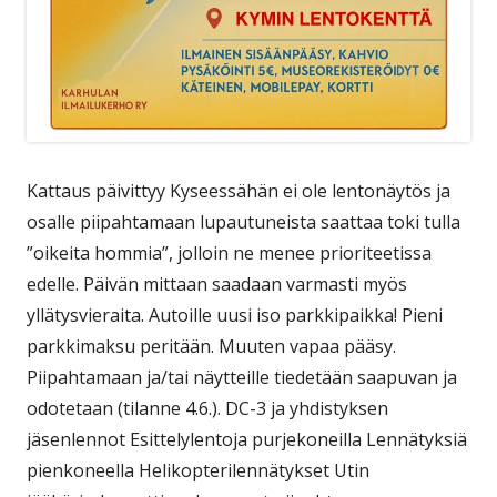
Kattaus päivittyy Kyseessähän ei ole lentonäytös ja
osalle piipahtamaan lupautuneista saattaa toki tulla
”oikeita hommia”, jolloin ne menee prioriteetissa
edelle. Päivän mittaan saadaan varmasti myös
yllätysvieraita. Autoille uusi iso parkkipaikka! Pieni
parkkimaksu peritään. Muuten vapaa pääsy.
Piipahtamaan ja/tai näytteille tiedetään saapuvan ja
odotetaan (tilanne 4.6.). DC-3 ja yhdistyksen
jäsenlennot Esittelylentoja purjekoneilla Lennätyksiä
pienkoneella Helikopterilennätykset Utin