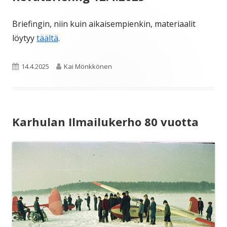
Briefingin, niin kuin aikaisempienkin, materiaalit
löytyy
täältä
.
Julkaistu
Kirjoittaja
14.4.2025
Kai Mönkkönen
Karhulan Ilmailukerho 80 vuotta