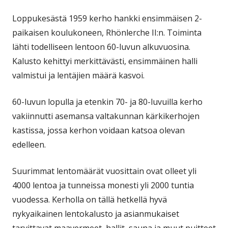
Loppukesästä 1959 kerho hankki ensimmäisen 2-
paikaisen koulukoneen, Rhönlerche II:n. Toiminta
lähti todelliseen lentoon 60-luvun alkuvuosina.
Kalusto kehittyi merkittävästi, ensimmäinen halli
valmistui ja lentäjien määrä kasvoi.
60-luvun lopulla ja etenkin 70- ja 80-luvuilla kerho
vakiinnutti asemansa valtakunnan kärkikerhojen
kastissa, jossa kerhon voidaan katsoa olevan
edelleen.
Suurimmat lentomäärät vuosittain ovat olleet yli
4000 lentoa ja tunneissa monesti yli 2000 tuntia
vuodessa. Kerholla on tällä hetkellä hyvä
nykyaikainen lentokalusto ja asianmukaiset