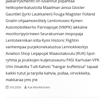
jääkärirykmentti on luvannut piipahtaa
helikopterikalustolla Maailman ainoa Gloster
Gauntlet (Jyrki Laukkanen) Fouga Magister Folland
Gnatin ohjaamoesittely Lentomuseo Kymen
Automobiilikerho Pärinäpojat (VMPK) iäkkäine
moottoripyörineen Seurakunnan mopopaja
Lentotekniikan kilta Kymi Historic Flightin
vanhempaa purjekonekalustoa Lennokkiesitys
Aviation Shop Leijapojat Maasotakoulu (RUK) Spol-
ryhmä ja joukkojen kuljetusvaunu PASI Karhulan VPK
Utin Ilmakilta Tulli Kahvio ”hangar buffetissa” tapaat
kaikki tutut ja tarjolla kahvia, pullaa, virvokkeita,
makkaraa yms jne
Julkaistu
Kirjoittaja
9.6.2026
Kai Mönkkönen