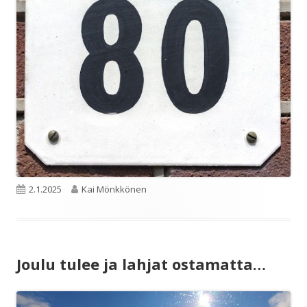
Julkaistu
Kirjoittaja
2.1.2025
Kai Mönkkönen
Joulu tulee ja lahjat ostamatta…