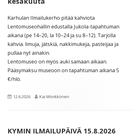
kesäkuuta
Karhulan Ilmailukerho pitää kahviota
Lentomuseohallin edustalla Jukola-tapahtuman
aikana (pe 14–20, la 10–24 ja su 8–12). Tarjolla
kahvia. limuja, jätskiä, nakkimukeja, pasteijaa ja
pullaa nyt ainakin.
Lentomuseo on myös auki samaan aikaan.
Pääsymaksu museoon on tapahtuman aikana 5
€/hlö.
Julkaistu
Kirjoittaja
12.6.2026
Kai Mönkkönen
KYMIN ILMAILUPÄIVÄ 15.8.2026