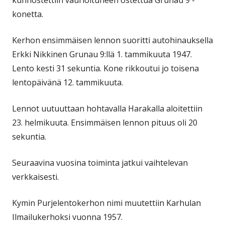
kunnostettiin vaurioituneen ostettua Grunau 9 -
konetta.
Kerhon ensimmäisen lennon suoritti autohinauksella
Erkki Nikkinen Grunau 9:llä 1. tammikuuta 1947.
Lento kesti 31 sekuntia. Kone rikkoutui jo toisena
lentopäivänä 12. tammikuuta.
Lennot uutuuttaan hohtavalla Harakalla aloitettiin
23. helmikuuta. Ensimmäisen lennon pituus oli 20
sekuntia.
Seuraavina vuosina toiminta jatkui vaihtelevan
verkkaisesti.
Kymin Purjelentokerhon nimi muutettiin Karhulan
Ilmailukerhoksi vuonna 1957.