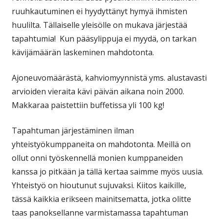
ruuhkautuminen ei hyydyttänyt hymyä ihmisten
huulilta. Tällaiselle yleisölle on mukava järjestää
tapahtumia! Kun pääsylippuja ei myydä, on tarkan
kävijämäärän laskeminen mahdotonta.
Ajoneuvomäärästä, kahviomyynnistä yms. alustavasti
arvioiden vieraita kävi päivän aikana noin 2000.
Makkaraa paistettiin buffetissa yli 100 kg!
Tapahtuman järjestäminen ilman
yhteistyökumppaneita on mahdotonta. Meillä on
ollut onni työskennellä monien kumppaneiden
kanssa jo pitkään ja tällä kertaa saimme myös uusia.
Yhteistyö on hioutunut sujuvaksi. Kiitos kaikille,
tässä kaikkia erikseen mainitsematta, jotka olitte
taas panoksellanne varmistamassa tapahtuman