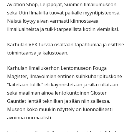
Aviation Shop, Leijapojat, Suomen Ilmailumuseon
sekä Utin Ilmakilta tuovat paikalle myyntipisteensä.
Näistä löytyy aivan varmasti kiinnostavaa
ilmailuaiheista ja tuiki-tarpeellista kotiin viemisiksi.
Karhulan VPK turvaa osaltaan tapahtumaa ja esittele
toimintaansa ja kalustoaan.
Karhulan Ilmailukerhon Lentomuseon Fouga
Magister, Ilmavoimien entinen suihkuharjoituskone
”laitetaan tulille” eli käynnistetään ja sillä rullataan
sekä maailman ainoa lentokuntoinen Gloster
Gauntlet lentää tekniikan ja sään niin salliessa.
Museon koko muukin näyttely on luonnollisesti
avoinna normaalisti.