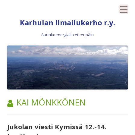
Siirry
Karhulan Ilmailukerho r.y.
sisältöön
Aurinkoenergialla eteenpäin
TEKIJÄ:
KAI MÖNKKÖNEN
Jukolan viesti Kymissä 12.-14.