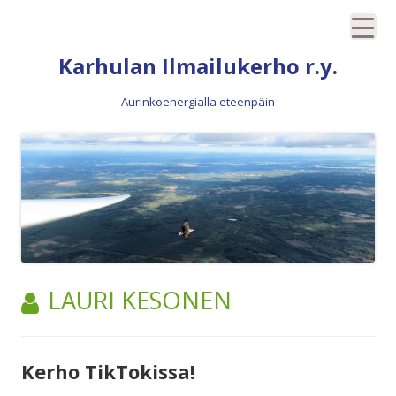
Siirry
Karhulan Ilmailukerho r.y.
sisältöön
Aurinkoenergialla eteenpäin
TEKIJÄ:
LAURI KESONEN
Kerho TikTokissa!