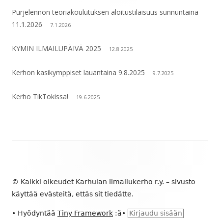
Purjelennon teoriakoulutuksen aloitustilaisuus sunnuntaina
11.1.2026
7.1.2026
KYMIN ILMAILUPÄIVÄ 2025
12.8.2025
Kerhon kasikymppiset lauantaina 9.8.2025
9.7.2025
Kerho TikTokissa!
19.6.2025
Alapalkin
sisältö
© Kaikki oikeudet Karhulan Ilmailukerho r.y. – sivusto
käyttää evästeitä, ettäs sit tiedätte.
•
Hyödyntää
Tiny Framework
:ä
•
Kirjaudu sisään