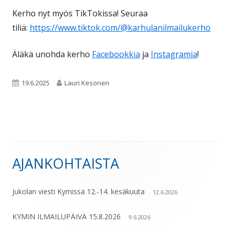
Kerho nyt myös TikTokissa! Seuraa
tiliä:
https://www.tiktok.com/@karhulanilmailukerho
Äläkä unohda kerho
Facebookkia
ja
Instagramia
!
Julkaistu
Kirjoittaja
19.6.2025
Lauri Kesonen
AJANKOHTAISTA
Sivupalkki
Jukolan viesti Kymissä 12.-14. kesäkuuta
12.6.2026
KYMIN ILMAILUPÄIVÄ 15.8.2026
9.6.2026