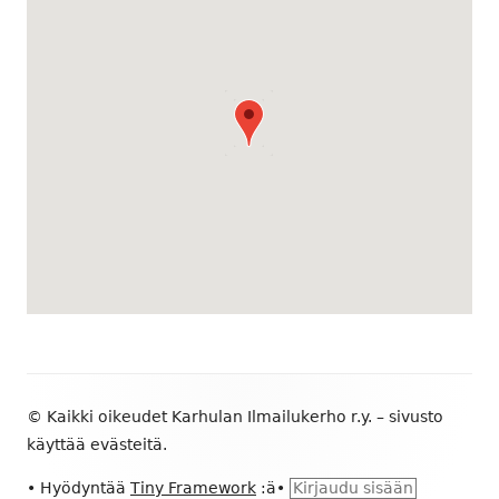
Alapalkin
© Kaikki oikeudet Karhulan Ilmailukerho r.y. – sivusto
sisältö
käyttää evästeitä.
•
Hyödyntää
Tiny Framework
:ä
•
Kirjaudu sisään